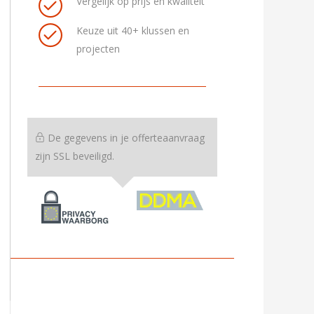
Vergelijk op prijs en kwaliteit
Keuze uit 40+ klussen en
projecten
De gegevens in je offerteaanvraag
zijn SSL beveiligd.