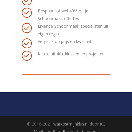
Bespaar tot wel 40% op je
Schoonmaak offertes
Erkende Schoonmaak specialisten uit
eigen regio
Vergelijk op prijs en kwaliteit
Keuze uit 40+ klussen en projecten
© 2016-2021
watkostmijnklus.nl
door
KC
Media
en
Brandtastic
. |
algemene